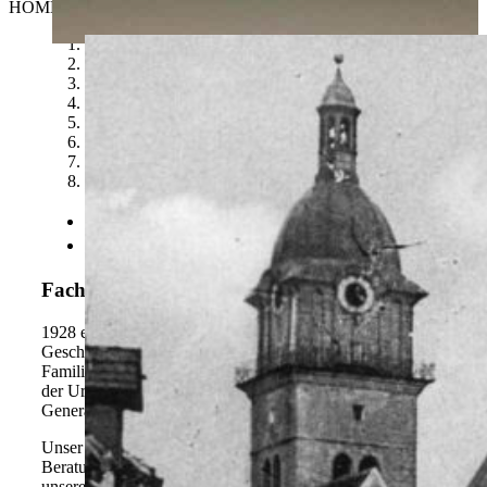
HOME
admin
2026-05-10T12:56:14+02:00
1
2
3
4
5
6
7
8


Fachgeschäft seit 1928
1928 eröffnete Uhrmachermeister Hans
Lindner
das
Geschäft am Unteren Marktplatz. Heute wird das
Familienunternehmen -bereits zum wiederholten Mal mit
der Urkunde „1a-Juwelier“ ausgezeichnet- in der dritten
Generation geführt.
Unser geschultes Fachpersonal bietet Ihnen nicht nur beste
Beratung bei Service, Reparatur und Verkauf, mit
unserem breiten Sortiment namhafter Hersteller sind Sie