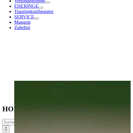
Verlobungsringe
EHERINGE
Trauringkonfigurator
SERVICE
Magazin
Zubehör
Schmu
HOME
Suche
nach: