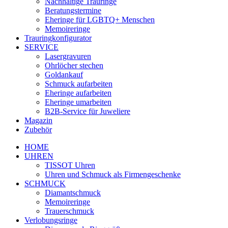
Nachhaltige Trauringe
Beratungstermine
Eheringe für LGBTQ+ Menschen
Memoireringe
Trauringkonfigurator
SERVICE
Lasergravuren
Ohrlöcher stechen
Goldankauf
Schmuck aufarbeiten
Eheringe aufarbeiten
Eheringe umarbeiten
B2B-Service für Juweliere
Magazin
Zubehör
HOME
UHREN
TISSOT Uhren
Uhren und Schmuck als Firmengeschenke
SCHMUCK
Diamantschmuck
Memoireringe
Trauerschmuck
Verlobungsringe