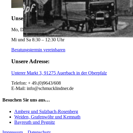
Unsere Öffnungszeiten:
Mo, Di, Do, Fr 8:30 – 12:30 Uhr und 14-18 Uhr,
Mi und Sa 8:30 – 12:30 Uhr
Beratungstermin vereinbaren
Unsere Adresse:
Unterer Markt 3, 91275 Auerbach in der Oberpfalz
Telefon: + 49.(0)9643/608
E-Mail: info@schmucklindner.de
Besuchen Sie uns aus…
Amberg und Sulzbach-Rosenberg
Weiden, Grafenwöhr und Kemnath
Bayreuth und Pegnitz
Impressum
Datenschutz