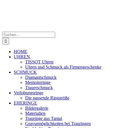
Suche
nach:
HOME
UHREN
TISSOT Uhren
Uhren und Schmuck als Firmengeschenke
SCHMUCK
Diamantschmuck
Memoireringe
Trauerschmuck
Verlobungsringe
Die passende Ringgröße
EHERINGE
Bildergalerie
Materialien
Trauringe aus Tantal
Gravurmöglichkeiten bei Trauringen