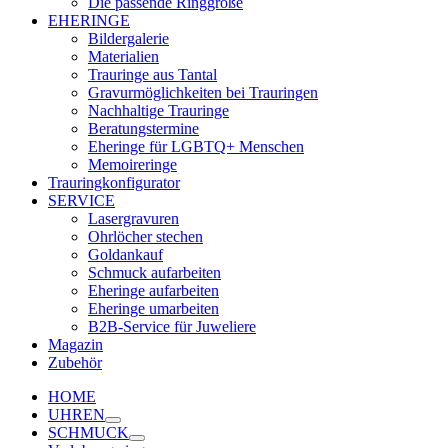
Die passende Ringgröße
EHERINGE
Bildergalerie
Materialien
Trauringe aus Tantal
Gravurmöglichkeiten bei Trauringen
Nachhaltige Trauringe
Beratungstermine
Eheringe für LGBTQ+ Menschen
Memoireringe
Trauringkonfigurator
SERVICE
Lasergravuren
Ohrlöcher stechen
Goldankauf
Schmuck aufarbeiten
Eheringe aufarbeiten
Eheringe umarbeiten
B2B-Service für Juweliere
Magazin
Zubehör
HOME
UHREN
SCHMUCK