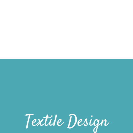
SCHMUCK
Verlobungsringe
EHERINGE
Traurin
Textile Design