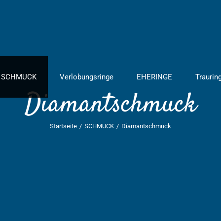
SCHMUCK
Verlobungsringe
EHERINGE
Traurin
Diamantschmuck
Startseite
/
SCHMUCK
/
Diamantschmuck