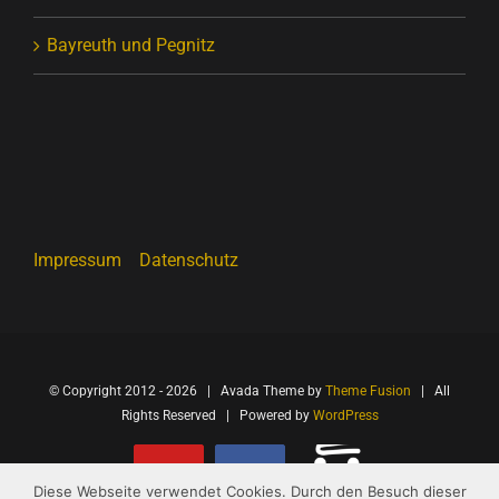
Bayreuth und Pegnitz
Impressum
Datenschutz
© Copyright 2012 -
2026 | Avada Theme by
Theme Fusion
| All
Rights Reserved | Powered by
WordPress
Onlineshop
YouTube
Facebook
Diese Webseite verwendet Cookies. Durch den Besuch dieser