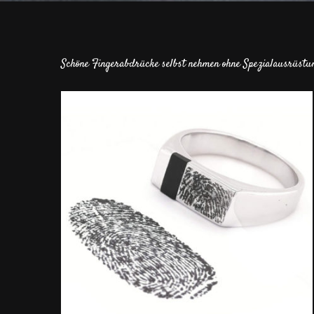
Schöne Fingerabdrücke selbst nehmen ohne Spezialausrüstu