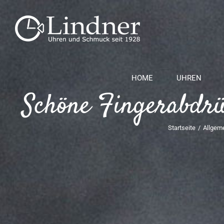
Zum
Inhalt
springen
HOME
UHREN
Schöne Fingerabdrü
Startseite
/
Allgem