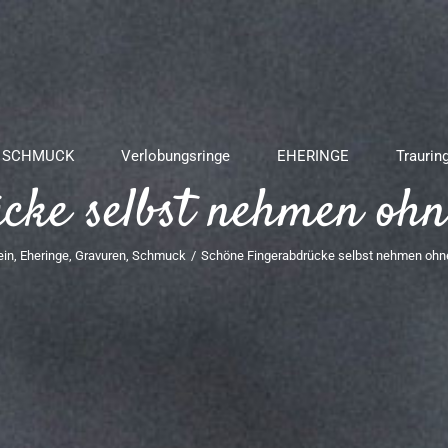
SCHMUCK
Verlobungsringe
EHERINGE
Traurin
cke selbst nehmen ohn
ein
,
Eheringe
,
Gravuren
,
Schmuck
/
Schöne Fingerabdrücke selbst nehmen ohn