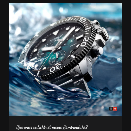
einen
Ring
zum
Trauring
Wie wasserdicht ist meine Armbanduhr?