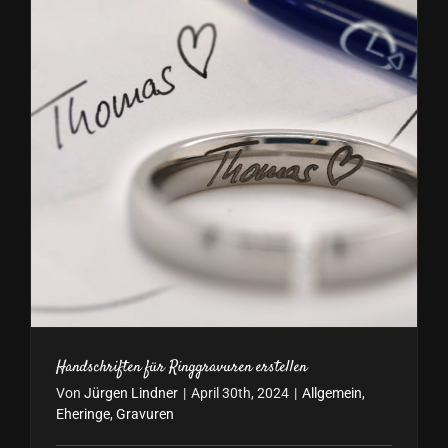
Speziala
Handschriften für Ringgravuren erstellen
Von
Jürgen Lindner
|
April 30th, 2024
|
Allgemein
,
Eheringe
,
Gravuren