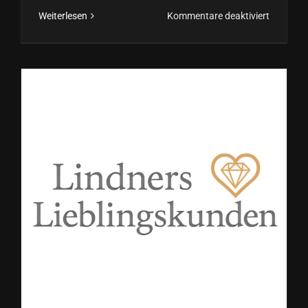
für
Weiterlesen
Kommentare deaktiviert
Diamantq