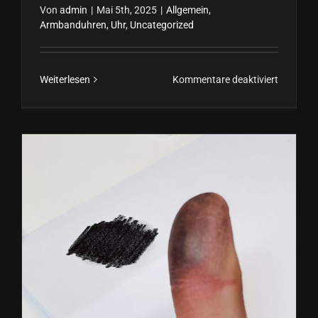
Von
admin
|
Mai 5th, 2025
|
Allgemein
,
Armbanduhren
,
Uhr
,
Uncategorized
für
Weiterlesen
Kommentare deaktiviert
Wie
wasserdi
ist
meine
Armband