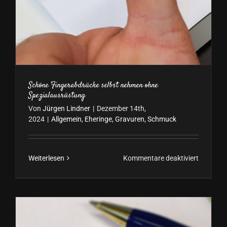
Schöne Fingerabdrücke selbst nehmen ohne
Spezialausrüstung
Von
Jürgen Lindner
|
Dezember 14th,
2024
|
Allgemein
,
Eheringe
,
Gravuren
,
Schmuck
für
Weiterlesen
Kommentare deaktiviert
Schöne
Fingerab
selbst
nehmen
ohne