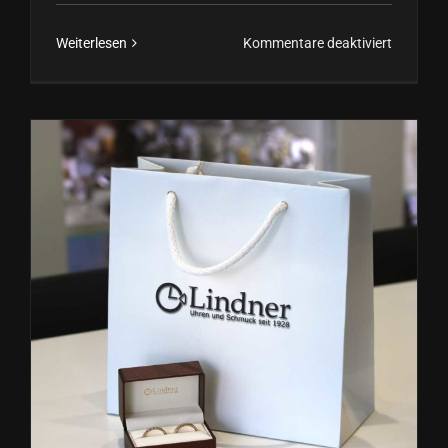
für
Weiterlesen
Kommentare deaktiviert
Handschr
für
Ringgrav
erstellen