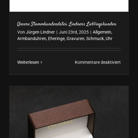
Unsere Stammkundendatei: Lindners Lieblingskunden
Von
Jürgen Lindner
|
Juni 23rd, 2025
|
Allgemein
,
Armbanduhren
,
Eheringe
,
Gravuren
,
Schmuck
,
Uhr
für
Weiterlesen
Kommentare deaktiviert
Unsere
Stammku
Lindners
Liebling