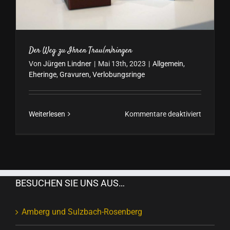
Der Weg zu Ihren Trau(m)ringen
Von
Jürgen Lindner
|
Mai 13th, 2023
|
Allgemein
,
Eheringe
,
Gravuren
,
Verlobungsringe
für
Weiterlesen
Kommentare deaktiviert
Der
Weg
zu
Ihren
Trau(m)r
BESUCHEN SIE UNS AUS…
Amberg und Sulzbach-Rosenberg