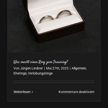
Was macht einen Ring zum Trauring?
Von
Jürgen Lindner
|
Mai 27th, 2025
|
Allgemein
,
Eheringe
,
Verlobungsringe
für
Weiterlesen
Kommentare deaktiviert
Was
macht